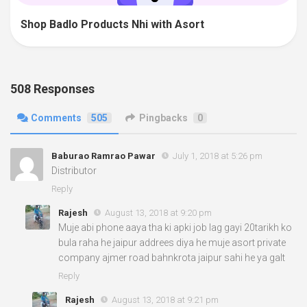
Shop Badlo Products Nhi with Asort
508 Responses
Comments
505
Pingbacks
0
Baburao Ramrao Pawar
July 1, 2018 at 5:26 pm
Distributor
Reply
Rajesh
August 13, 2018 at 9:20 pm
Muje abi phone aaya tha ki apki job lag gayi 20tarikh ko
bula raha he jaipur addrees diya he muje asort private
company ajmer road bahnkrota jaipur sahi he ya galt
Reply
Rajesh
August 13, 2018 at 9:21 pm