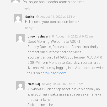
Pali aa jao bahut accha kaam h asort me
Reply
Sarita
August 14, 2022 at 5:51 pm
Hello, send your contact number plz
Reply
bhuwneshwari
August 16, 2022 at 9:42 am
Good Morning. Welcome to ASORT!
For any Queries, Requests or Complaints kindly
contact our customer care services:
You can call on 0124 6906900 between 9:30 AM &
6:30 PM from Monday to Saturday. You can also
live chat with us by logging in to Asort.com or write
to us on
care@asort.com
Nem Raj
August 23, 2022 at 5:10 pm
7394959851 ak bar ap asort join karke dekhiy ap
jitna soch nahi sakte usse jyada paise kamane ka
mauka milta he
A ak business he