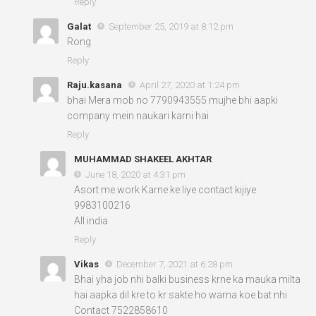
Reply
Galat
September 25, 2019 at 8:12 pm
Rong
Reply
Raju.kasana
April 27, 2020 at 1:24 pm
bhai Mera mob no 7790943555 mujhe bhi aapki
company mein naukari karni hai
Reply
MUHAMMAD SHAKEEL AKHTAR
June 18, 2020 at 4:31 pm
Asort me work Karne ke liye contact kijiye
9983100216
All india
Reply
Vikas
December 7, 2021 at 6:28 pm
Bhai yha job nhi balki business krne ka mauka milta
hai aapka dil kre to kr sakte ho warna koe bat nhi
Contact 7522858610