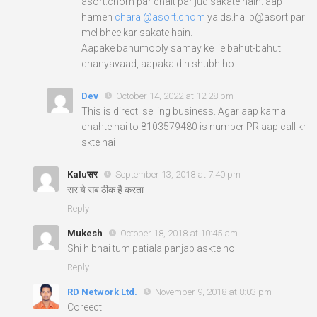
asort.chom par chait par jud sakate hain. aap
hamen
charai@asort.chom
ya ds.hailp@asort par
mel bhee kar sakate hain.
Aapake bahumooly samay ke lie bahut-bahut
dhanyavaad, aapaka din shubh ho.
Dev
October 14, 2022 at 12:28 pm
This is directl selling business. Agar aap karna
chahte hai to 8103579480 is number PR aap call kr
skte hai
Kaluसर
September 13, 2018 at 7:40 pm
सर ये सब ठीक है करता
Reply
Mukesh
October 18, 2018 at 10:45 am
Shi h bhai tum patiala panjab askte ho
Reply
RD Network Ltd.
November 9, 2018 at 8:03 pm
Coreect