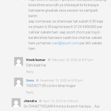
kisee bhee anurodh ya shikaayat ke lie krpaya
hamaaree graahak seva sevaon se sampark
karen:
aap somavaar se shanivaar tak subah 9:30 baje
se shaam 6:30 baje ke beech 0124 6906900 par
call kar sakate hain. aap asort.chom par log in
karake bhee hamaare saath live chat kar sakate
hain ya hamen
care@asort.com
par likh sakate
hain.
Vivek kumar
February 18, 2023 at 8:47 pm
Sahi baat hai
Reply
Sonu
November 13, 2023 at 6:50 pm
7505927139 col kro bhai mujpe
Reply
Jitendra
April 19, 2019 at 9:06 pm
Sir CHHATTISGARHI me koi branch hai kiya…. Aur