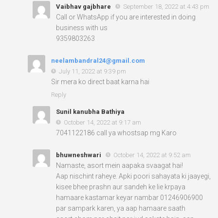
Vaibhav gajbhare
September 18, 2022 at 4:43 pm
Call or WhatsApp if you are interested in doing
business with us
9359803263
neelambandral24@gmail.com
July 11, 2022 at 9:39 pm
Sir mera ko direct baat karna hai
Reply
Sunil kanubha Bathiya
October 14, 2022 at 9:17 am
7041122186 call ya whostsap mg Karo
bhuwneshwari
October 14, 2022 at 9:52 am
Namaste, asort mein aapaka svaagat hai!
Aap nischint raheye. Apki poori sahayata ki jaayegi,
kisee bhee prashn aur sandeh ke lie krpaya
hamaare kastamar keyar nambar 01246906900
par sampark karen, ya aap hamaare saath