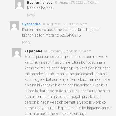
Babilas hansda
August 27, 2022 at 7:06 pm
Kaha se ho bhai
Reply
Gyanendra
August 31, 2019 at 6:16 pm
Kisi bhi frnd ko asort me business krna he jblpur
branch se toh mera no 6263490278
Reply
Kajal patel
October 30, 2020 at 10:29 pm
Me bhi jabalpur se belong karti hu or asort me work
karto hu ye sach h asort me future bohot achha h
kam time me ap apne sapna pura kar sakte h or apne
ma papake sapno ko bhi ye ap par depend karta h ki
ap un logo ki bat sunte h jo life me kuch nahi kar pate
h ya na hi kar paye h or na age kar sakte h kuch bus
dusro ko karne se rokte h bo kuch nahi kar salte h ap
sahi information lijiye or sahi jagah jaiye kisi bhi
person ki negative soch pe mat jaiye bo is work ko
karne ke layaak nahi h qki bo dusro ko bigadna jante h
dam h to asort me work karke dikhaye