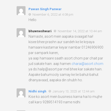
Pawan Singh Panwar
November 6, 2022 at 4:08 pm
Hello
bhuwneshwari
November 14, 2022 at 10:44 am
Namaste, asort mein aapaka svaagat hai!
kisee bhee prashn aur sandeh ke lie krpaya
hamaare kastamar keyar nambar 01246906900
par sampark karen,
ya aap hamaare saath asort.chom par chait par
jud sakate hain. aap hamen
charai@asort.chom
ya ds.hailp@asort par mel bhee kar sakate hain.
Aapake bahumooly samay ke lie bahut-bahut
dhanyavaad, aapaka din shubh ho.
Nidhi singh
January 13, 2023 at 12:44 am
Kise ko asort mein business karna hai to mujhe
call karo 9289514193 name nidhi