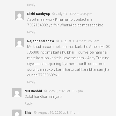
Reply
Rishi Kashyap
July 23, 2022 at 4:06 pm
Asort main work Krna hai to contact me
7309164338 ya fhir WhatsApp pe message kre
Reply
Rajachand shaw
August 3, 2022 at 7:53 am
Me khud assort me business karta hu Ambla Me 30
/35000 income karta hu bhai jii our ye job nahi hai
mere ko v job karke bulaye the ham v 4day Training
diye pass hue joining kiye next month se income
suru hua aapko v karni hai to call kare bhai samjha
dunga 7735363861
Reply
MD Rashid
May 1, 2020 at 1:02 pm
Galat hai Bhai nahi jana
Reply
Shiv
August 19, 2020 at 8:11 pm