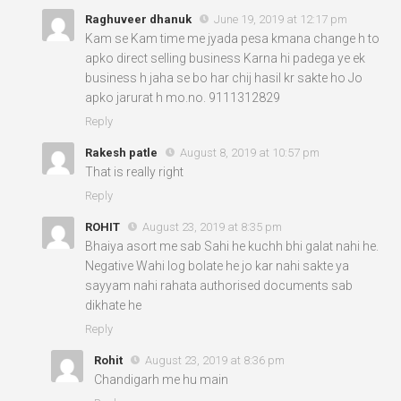
Raghuveer dhanuk
June 19, 2019 at 12:17 pm
Kam se Kam time me jyada pesa kmana change h to
apko direct selling business Karna hi padega ye ek
business h jaha se bo har chij hasil kr sakte ho Jo
apko jarurat h mo.no. 9111312829
Reply
Rakesh patle
August 8, 2019 at 10:57 pm
That is really right
Reply
ROHIT
August 23, 2019 at 8:35 pm
Bhaiya asort me sab Sahi he kuchh bhi galat nahi he.
Negative Wahi log bolate he jo kar nahi sakte ya
sayyam nahi rahata authorised documents sab
dikhate he
Reply
Rohit
August 23, 2019 at 8:36 pm
Chandigarh me hu main