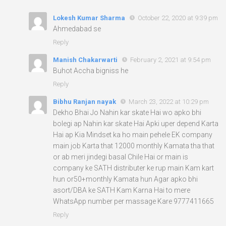
Lokesh Kumar Sharma
October 22, 2020 at 9:39 pm
Ahmedabad se
Reply
Manish Chakarwarti
February 2, 2021 at 9:54 pm
Buhot Accha bigniss he
Reply
Bibhu Ranjan nayak
March 23, 2022 at 10:29 pm
Dekho Bhai Jo Nahin kar skate Hai wo apko bhi
bolegi ap Nahin kar skate Hai Apki uper depend Karta
Hai ap Kia Mindset ka ho main pehele EK company
main job Karta that 12000 monthly Kamata tha that
or ab meri jindegi basal Chile Hai or main is
company ke SATH distributer ke rup main Kam kart
hun or50+monthly Kamata hun Agar apko bhi
asort/DBA ke SATH Kam Karna Hai to mere
WhatsApp number per massage Kare 9777411665
Reply