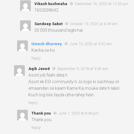
Vikash kushwaha
December 16, 2022 at 12:23 pm
7652009642
Sandeep Saket
October 19, 2023 at 6:49 am
50 000 thousand lagte hai
Umesh dhurwey
June 10, 2023 at 5:30 am
Kanha se ho
Reply
Aqib Javed
September 9, 2018 at 9:53 am
Asort job Nahi deta h
Asort ek ESI community h Jo logo ki sachhayi or
emaandari se kaam Karne Ka mouka dete h lakin
Kuch log Isla fayda utha rahey hein.
Reply
Thank you
June 7, 2020 at 8:46 pm
Thank you
Reply