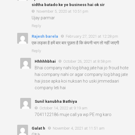
sidtha batado ke ye business hai ok sir
November 5, 2020 at 10:51 pm
Ujay parmar
Reply
Rajesh barela
February 27, 2021 at 12:28 pm
एक लड़का है हमें बार बार पूछता है कि कंपनी भाग तो नहीं जाएगी
Reply
Hhhhhbhai
October 26, 2021 at 8:58 pm
Bhai company nahi log bhag jate hai jo froud hote
hai company nahi or agar company log bhag jate
hai jisse apka koi nuksan ho uski jimmedaari
company leti hai
Sunil kanubha Bathiya
October 14, 2022 at 9:19 am
7041122186 muje call ya wp PE mg karo
Galat h
November 4, 2021 at 11:51 am
Glt h