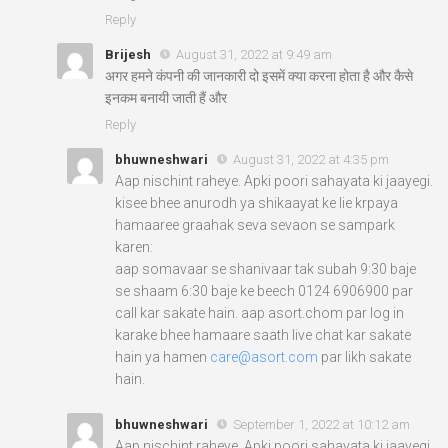
Reply
Brijesh
August 31, 2022 at 9:49 am
अगर हमने कंपनी की जानकारी दो इसमें क्या करना होता है और कैसे
इनकम बनायी जाती हैं और
Reply
bhuwneshwari
August 31, 2022 at 4:35 pm
Aap nischint raheye. Apki poori sahayata ki jaayegi.
kisee bhee anurodh ya shikaayat ke lie krpaya
hamaaree graahak seva sevaon se sampark
karen:
aap somavaar se shanivaar tak subah 9:30 baje
se shaam 6:30 baje ke beech 0124 6906900 par
call kar sakate hain. aap asort.chom par log in
karake bhee hamaare saath live chat kar sakate
hain ya hamen
care@asort.com
par likh sakate
hain.
bhuwneshwari
September 1, 2022 at 10:12 am
Aap nischint raheye. Apki poori sahayata ki jaayegi.