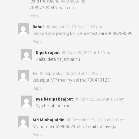
joing me Kitana fees lagta hai
7089720904 what’s up
Reply
Rahul
August 21, 2019 at 11:05 pm
Jankari and joining ke liye contect kare 9098288589
Reply
Dipak rajput
April 26, 2022 at 1:20 pm
Kaiku deta he jankari tu
Hi
September 18, 2019 at 11:49 am
Jabalpur MP men hy cal me 7004731231
Reply
Kya heDipak rajput
April 26, 2022 at 1:20 pm
Kya he jablpur me
Md Minhajuddin
December 29, 2019 at 3:56 pm
My number 6286352462 full etail mil jayega
Reply