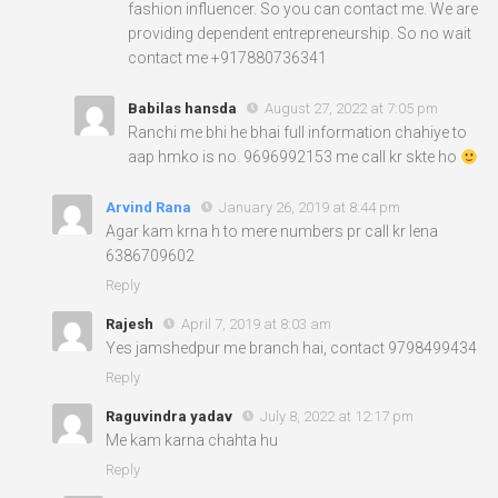
fashion influencer. So you can contact me. We are
providing dependent entrepreneurship. So no wait
contact me +917880736341
Babilas hansda
August 27, 2022 at 7:05 pm
Ranchi me bhi he bhai full information chahiye to
aap hmko is no. 9696992153 me call kr skte ho
Arvind Rana
January 26, 2019 at 8:44 pm
Agar kam krna h to mere numbers pr call kr lena
6386709602
Reply
Rajesh
April 7, 2019 at 8:03 am
Yes jamshedpur me branch hai, contact 9798499434
Reply
Raguvindra yadav
July 8, 2022 at 12:17 pm
Me kam karna chahta hu
Reply