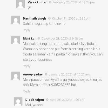
Vivek kumar
February 25, 2023 at 12:24 pm
Dr
Dashrath singh
October 11, 2020 at 2:35 pm
Sahi hi hoga aap kaha se ho
Reply
Mari kal
December 28, 2020 at 9:16 am
Mari kal training hui h or naval s start k liya bola h.
Wasa to y bhot acha platform h earning karna k but
thoda sa sabar karna padta h or inwast then you can
start your business
Reply
Anoop yadav
January 20, 2021 at 10:27 am
Mere pass bhi call Aya tha gajiyabaad se jau ki na jau
bhai Mera number 9305283663 hai
Reply
Dipak rajput
April 26, 2022 at 1:26 pm
Mat jya bhai