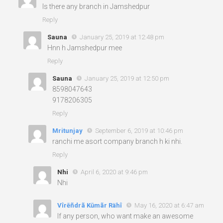
Is there any branch in Jamshedpur
Reply
Sauna
January 25, 2019 at 12:48 pm
Hnn h Jamshedpur mee
Reply
Sauna
January 25, 2019 at 12:50 pm
8598047643
9178206305
Reply
Mritunjay
September 6, 2019 at 10:46 pm
ranchi me asort company branch h ki nhi.
Reply
Nhi
April 6, 2020 at 9:46 pm
Nhi
Vîrēñdrã Kūmãr Rähî
May 16, 2020 at 6:47 am
If any person, who want make an awesome