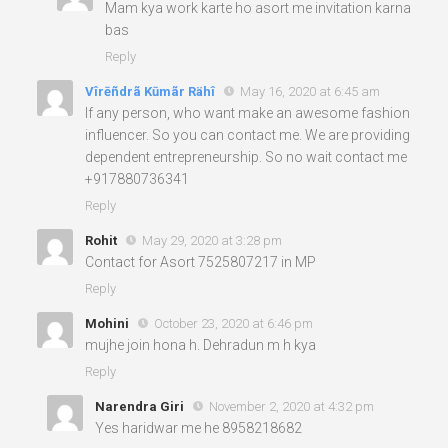
Mam kya work karte ho asort me invitation karna
bas
Reply
Vîrēñdrã Kūmãr Rähî
May 16, 2020 at 6:45 am
If any person, who want make an awesome fashion
influencer. So you can contact me. We are providing
dependent entrepreneurship. So no wait contact me
+917880736341
Reply
Rohit
May 29, 2020 at 3:28 pm
Contact for Asort 7525807217 in MP
Reply
Mohini
October 23, 2020 at 6:46 pm
mujhe join hona h. Dehradun m h kya
Reply
Narendra Giri
November 2, 2020 at 4:32 pm
Yes haridwar me he 8958218682