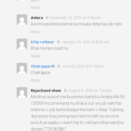
Reply
Astara
November 13, 2021 at 5:28 pm
Asort bussiness karne ka mauka deta hai job nahi
Reply
Dilip raikwar
January 29, 2022 at 8:02 am
Bhai me tare saat hu
Reply
Chatrappa M
June 20, 2022 at 3:18 pm
Chatrappa
Reply
Rajachand shaw
August 3, 2022 at 7:52 am
Me khud assort me business karta hu Ambla Me 30
/35000 income karta hu bhai jii our ye job nahi hai
mere ko v job karke bulaye the ham v 4day Training
diye pass hue joining kiye next month se income
suru hua aapko v karni hai to call kare bhai samjha
dunga 7735363861