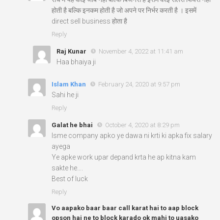
होती है बल्कि इनकम होती है जो अपने पर निर्भर करती है । इसमें
direct sell business होता है
Reply
Raj Kunar
November 4, 2022 at 11:41 am
Haa bhaiya ji
Islam Khan
February 24, 2020 at 9:57 pm
Sahi he ji
Reply
Galat he bhai
October 4, 2020 at 8:29 pm
Isme company apko ye dawa ni krti ki apka fix salary
ayega
Ye apke work upar depand krta he ap kitna kam
sakte he….
Best of luck
Reply
Vo aapako baar baar call karat hai to aap block
opson hai ne to block karado ok mahi to uasako