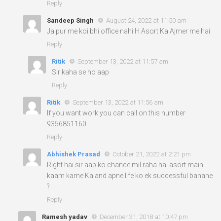
Reply
Sandeep Singh
August 24, 2022 at 11:50 am
Jaipur me koi bhi office nahi H Asort Ka Ajmer me hai
Reply
Ritik
September 13, 2022 at 11:57 am
Sir kaha se ho aap
Reply
Ritik
September 13, 2022 at 11:56 am
If you want work you can call on this number
9356851160
Reply
Abhishek Prasad
October 21, 2022 at 2:21 pm
Right hai sir aap ko chance mil raha hai asort main
kaam karne Ka and apne life ko ek successful banane
?
Reply
Ramesh yadav
December 31, 2018 at 10:47 pm