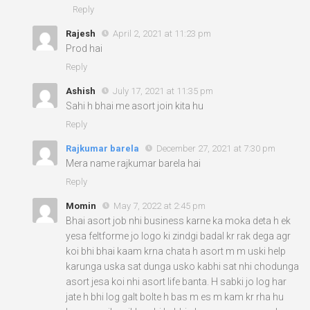
Reply
Rajesh
April 2, 2021 at 11:23 pm
Prod hai
Reply
Ashish
July 17, 2021 at 11:35 pm
Sahi h bhai me asort join kita hu
Reply
Rajkumar barela
December 27, 2021 at 7:30 pm
Mera name rajkumar barela hai
Reply
Momin
May 7, 2022 at 2:45 pm
Bhai asort job nhi business karne ka moka deta h ek
yesa feltforme jo logo ki zindgi badal kr rak dega agr
koi bhi bhai kaam krna chata h asort m m uski help
karunga uska sat dunga usko kabhi sat nhi chodunga
asort jesa koi nhi asort life banta. H sabki jo log har
jate h bhi log galt bolte h bas m es m kam kr rha hu