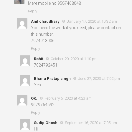
Mere mobile no 9587468848
Reply
Anil chaudhary
January 17, 2020 at 10:32 am
You need the work if you need, please contact on
this number.
7974913006
Reply
Rohit
October 20, 2020 at 1:10 pm
7024792451
Bhanu Pratap singh
June 27, 2023 at 7:02 pm
Yes
OK.
February 5, 2020 at 4:23 am
9679764592
Reply
Sudip Ghosh
September 16, 2020 at 7:05 pm
Hi