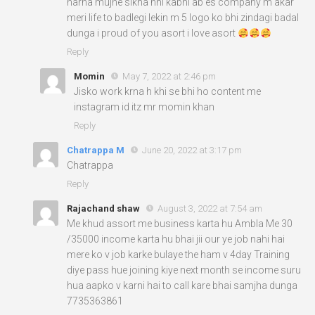
harna mujhe sikha nhi kabhi ab es company m akar
meri life to badlegi lekin m 5 logo ko bhi zindagi badal
dunga i proud of you asort i love asort
Reply
Momin
May 7, 2022 at 2:46 pm
Jisko work krna h khi se bhi ho content me
instagram id itz mr momin khan
Reply
Chatrappa M
June 20, 2022 at 3:17 pm
Chatrappa
Reply
Rajachand shaw
August 3, 2022 at 7:54 am
Me khud assort me business karta hu Ambla Me 30
/35000 income karta hu bhai jii our ye job nahi hai
mere ko v job karke bulaye the ham v 4day Training
diye pass hue joining kiye next month se income suru
hua aapko v karni hai to call kare bhai samjha dunga
7735363861