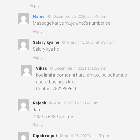
Reply
Name
December 25, 2020 at 7:40 pm
Massage kariye muje what’s number se
Reply
Salary kya he
March 15, 2021 at 9:37 pm
Salary kya he
Reply
Vikas
December 7, 2021 at 6:29 pm
koe limit income nhi hai unlimited paise kamao
dba kr business kro
Contact 7522858610
Rajesh
April 2, 2021 at 11:41 pm
Jarur
7000178059 call me
Reply
Dipak rajput
April 26, 2022 at 1:28 pm