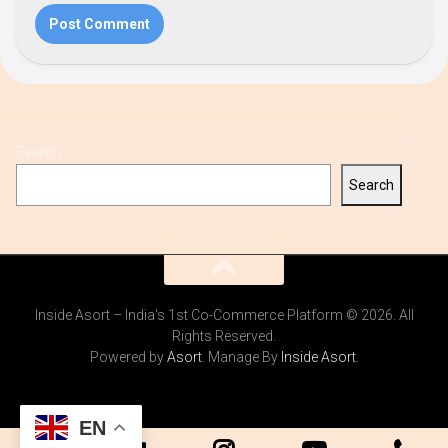
Search
Search
Inside Asort – India's 1st Co-Commerce Platform © 2026. All
Rights Reserved.
Powered by
Asort
. Manage By
Inside Asort
.
EN