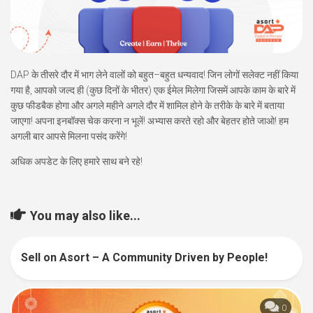
DAP
के
तीसरे
दौर
में
भाग
लेने
वालों
को
बहुत
–
बहुत
धन्यवाद
!
जिन
लोगों
सलेक्ट
नहीं
किया
गया
है
,
आपको
जल्द
ही
(
कुछ
दिनों
के
भीतर
)
एक
ईमेल
मिलेगा
जिसमें
आपके
काम
के
बारे
में
कुछ
फीडबैक
होगा
और
अगले
महीने
अगले
दौर
में
शामिल
होने
के
तरीके
के
बारे
में
बताया
जाएगा
!
अपना
इनबॉक्स
चेक
करना
न
भूलें
!
अभ्यास
करते
रहो
और
बेहतर
होते
जाओ
!
हम
अगली
बार
आपसे
मिलना
पसंद
करेंगे
!
अधिक
अपडेट
के
लिए
हमारे
साथ
बने
रहे
!
You may also like...
Sell on Asort – A Community Driven by People!
27
0