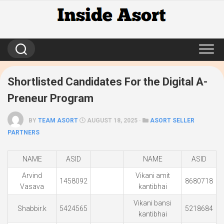
Skip
to
content
Shortlisted Candidates For the Digital A-
Preneur Program
BY
TEAM ASORT
AUGUST 18, 2025 ·
ASORT SELLER
PARTNERS
NAME
ASID
NAME
ASID
Arvind
Vikani amit
1458092
8680718
Vasava
kantibhai
Vikani bansi
Shabbir.k
5424565
5218684
kantibhai