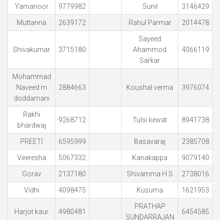
Yamanoor
9779982
Sunil
3146429
Muttanna
2639172
Rahul Parmar
2014478
Sayeed
Shivakumar
3715180
Ahammod
4066119
Sarkar
Mohammad
Naveed m
2884663
Koushal verma
3976074
doddamani
Rakhi
9268712
Tulsi kewat
8941738
bhardwaj
PREETI
6595999
Basavaraj
2385708
Veeresha
5067332
Kanakappa
9079140
Gorav
2137180
Shivamma H S
2738016
Vidhi
4098475
Kusuma
1621953
PRATHAP
Harjot kaur
4980481
6454585
SUNDARRAJAN