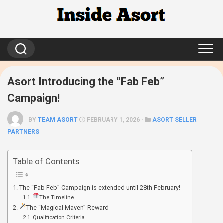
Skip
to
content
Asort Introducing the “Fab Feb”
Campaign!
BY
TEAM ASORT
FEBRUARY 1, 2026 ·
ASORT SELLER
PARTNERS
Table of Contents
The “Fab Feb” Campaign is extended until 28th February!
The Timeline
The “Magical Maven” Reward
Qualification Criteria