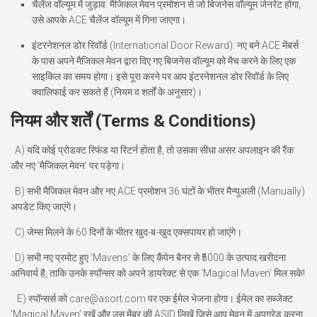
चैलेंज वॉल्यूम में जुड़ाव:
मैजिकल मेवन प्रमोशन से जो बिजनेस वॉल्यूम जेनरेट होगा,
उसे आपके ACE चैलेंज वॉल्यूम में गिना जाएगा।
इंटरनेशनल डोर रिवॉर्ड (International Door Reward):
नए बने ACE मेंबर्स
के पास अपने मैजिकल मेवन द्वारा दिए गए बिजनेस वॉल्यूम को मैच करने के लिए एक
साइकिल का समय होगा। इसे पूरा करने पर आप इंटरनेशनल डोर रिवॉर्ड के लिए
क्वालिफाई कर सकते हैं (नियम व शर्तों के अनुसार)।
नियम और शर्तें (Terms & Conditions)
A)
यदि कोई प्रोडक्ट रिफंड या रिटर्न होता है, तो उसका सीधा असर अपलाइन की रैंक
और नए ‘मैजिकल मेवन’ पर पड़ेगा।
B)
सभी मैजिकल मेवन और नए ACE प्रमोशन
36 घंटों
के भीतर मैन्युअली (Manually)
अपडेट किए जाएंगे।
C)
जेम्स मिलने के
60 दिनों
के भीतर खुद-ब-खुद एक्सपायर हो जाएंगे।
D)
सभी नए प्रमोट हुए ‘Mavens’ के लिए कैंपेन बैनर से ₹5000 के उत्पाद खरीदना
अनिवार्य है, ताकि उनके स्पॉन्सर को अपने डायरेक्ट से एक ‘Magical Maven’ मिल सके!
E)
स्पॉन्सर्स को
care@asort.com
पर एक ईमेल भेजना होगा। ईमेल का सब्जेक्ट
‘Magical Maven’
रखें और उस मेंबर की ASID लिखें जिसे आप मेवन में अपग्रेड करना