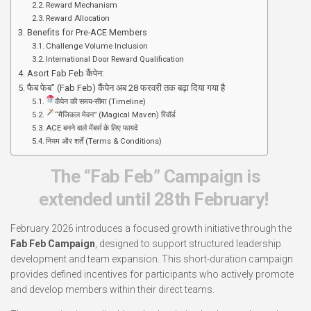
Reward Mechanism
Reward Allocation
Benefits for Pre-ACE Members
Challenge Volume Inclusion
International Door Reward Qualification
Asort Fab Feb कैंपेन:
फैब फेब” (Fab Feb) कैंपेन अब 28 फरवरी तक बढ़ा दिया गया है
कैंपेन की समय-सीमा (Timeline)
“मैजिकल मेवन” (Magical Maven) रिवॉर्ड
ACE बनने वाले मेंबर्स के लिए फायदे
नियम और शर्तें (Terms & Conditions)
T
he “Fab Feb” Campaign
is
extended
until
28
th
February!
February 2026 introduces a focused growth initiative through the
Fab Feb Campaign
, designed to support structured leadership
development and team expansion. This short-duration campaign
provides defined incentives for participants who actively promote
and develop members within their direct teams.